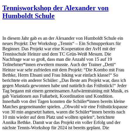
Tennisworkshop der Alexander von
Humboldt Schule
In diesem Jahr gab es an der Alexander von Humboldt Schule ein
neues Projekt: Der Workshop „Tennis“ – Ein Schnupperkurs für
Beginner. Das Projekt war eine Kooperation der AvH mit der
Tennisschule Heinze und dem TC Grün-Weiß Mesum. Die
Nachfrage war so groß, dass man die Anzahl von 15 auf 19
Teilnehmer*innen erweitern musste. Auch der Trainer „Detti“
Heinze war sehr zufrieden mit dem Projekt: “Die Kombo mit Frau
Bethke, Herrn Ehsani und Frau Inking war einfach klasse!“ So
berichtete ein anderer Schüler: „Das Beste am Projekt war, dass ich
gegen Mustafa gewonnen habe und natürlich das Frühstück!“ Jeder
Tag begann mit einem gemeinsamen Aufwärmtraining mit Musik, es
gab Variationen aus Fußarbeit, Koordination und Kondition.
Innerhalb von drei Tagen konnten die Schüler*innen bereits kleine
Matches gegeneinander spielen. „Obwohl wir eine Frühstückspause
von 30 min angesetzt hatten, waren die Schüler*innen bereits nach
10 min wieder auf dem Platz und wollten spielen“, berichtete
Annika Bethke. Damit war das Projekt ein voller Erfolg und der
nächste Tennis-Workshop für 2024 ist bereits geplant. Die