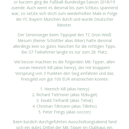
or kurzem ging die Fußball-Bundesliga-Saison 2018/19
zuende. Auch wenn es diesmal bis zum Schluss spannend
war, so setzte sich doch zum wiederholten Male in Folge
der FC Bayern München durch und wurde Deutscher
Meister.
Der Seriensieger beim Tippspiel des TC Grün-Weiß
Mesum (Reiner Schöttler alias Biker) hatte diesmal
allerdings kein so gutes Näschen für die richtigen Tipps.
Bei 37 Teilnehmer langte es nur zum 28. Platz.
Viel besser machten es die folgenden Mit-Tipper, allen
voran Heinrich Kill (alias henry), der mit knappem
Vorsprung von 3 Punkten den Sieg einfahren und das
Preisgeld von gut 100 EUR einstreichen konnte:
1. Heinrich Kill (alias henry)
2. Richard Tietmeier (alias filzkugel)
3. Ewald Terhardt (alias Tehat)
4. Christian Tiltmann (alias Tillinho)
5. Peter Frings (alias soccer)
Beim kürzlich durchgeführten Ausschüttungsabend fand
sich ein gutes Drittel der Mit-Tipper im Clubhaus ein.